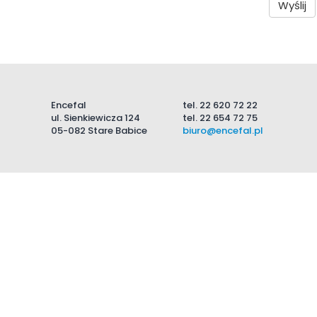
Wyślij
Encefal
tel.
22 620 72 22
ul. Sienkiewicza 124
tel.
22 654 72 75
05-082 Stare Babice
biuro@encefal.pl