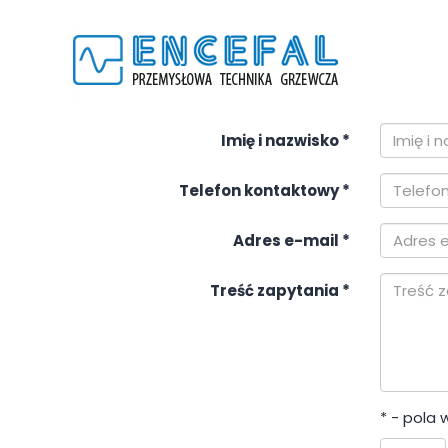
Imię i nazwisko
*
Telefon kontaktowy
*
Adres e-mail
*
Treść zapytania
*
* - pola