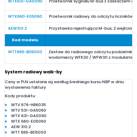
WTX631-GA0090
Przetwornik sygnału M-bus z zasilaczem do 
WTX660-E05060
Przetwornik radiowy do odczytu liczników
AEW310.2
Przystawka rejestrująca M-bus, 2 wejścia 
Kod modelu
WTT665-BD5000
Zestaw do radiowego odczytu podzielnikó
wodomierzy WFK30 / WFW30 z modułami WFZ6
System radiowy walk-by
Ceny w PLN ustalane są według średniego kursu NBP w dniu
wystawienia faktury
Kody produktu:
WTV 676-HB6035
WTV 531-GA5060
WTX 631-GA0090
WTX 660-E05060
AEW 310.2
WTT 665-BD5000