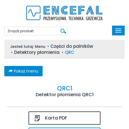
Poka
men
Części do palników
Jesteś tutaj:
Menu
Detektory płomienia
QRC
Pokaż menu
QRC1
Detektor płomienia QRC1
Karta PDF