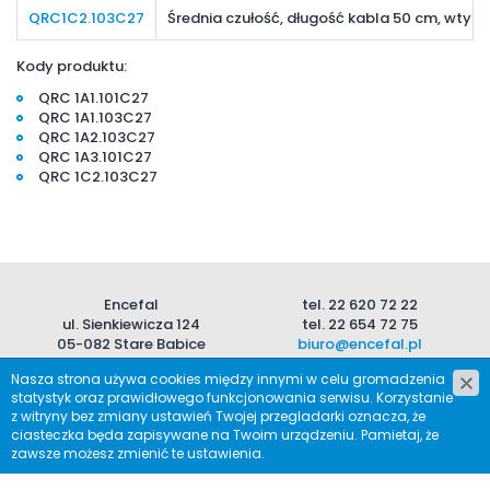
QRC1C2.103C27
Średnia czułość, długość kabla 50 cm, wtyk
Kody produktu:
QRC 1A1.101C27
QRC 1A1.103C27
QRC 1A2.103C27
QRC 1A3.101C27
QRC 1C2.103C27
Encefal
tel.
22 620 72 22
ul. Sienkiewicza 124
tel.
22 654 72 75
05-082 Stare Babice
biuro@encefal.pl
Nasza strona używa cookies między innymi w celu gromadzenia
Warunki korzystania
statystyk oraz prawidłowego funkcjonowania serwisu. Korzystanie
© 1990-2021 Encefal. Wszelkie prawa zastrzeżone
z witryny bez zmiany ustawień Twojej przegladarki oznacza, że
Projekt &
cms
:
www.zstudio.pl
ciasteczka będa zapisywane na Twoim urządzeniu. Pamietaj, że
zawsze możesz zmienić te ustawienia.