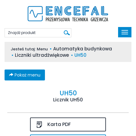
Poka
men
Automatyka budynkowa
Jesteś tutaj:
Menu
Liczniki ultradźwiękowe
UH50
Pokaż menu
UH50
Licznik UH50
Karta PDF