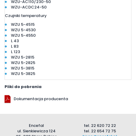
WZU-AC110/230-50
WZU-ACDC24-50
Czujniki temperatury
WZU 5-4515
WZU 5-4530
WZU 5-4550
L 43
L 83
L 123
WZU 5-2815
WZU 5-2825
WZU 5-3815
WZU 5-3825
Pliki do pobrania
Dokumentacja producenta
Encefal
tel.
22 620 72 22
ul. Sienkiewicza 124
tel.
22 654 72 75