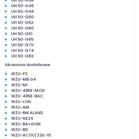
UH 50-G38
UH 50-G45
UH 50-G46
UH 50-G50
UH 50-G52
UH 50-G60
UH 50-G61
UH 50-G65
UH 50-G70
UH 50-G74
UH 50-G83
Akcesoria dodatkowe:
WZU-P2
WZU-MB G4
WZU-MI
WZU-485E-MOD
WZU-485E-BAC
WZU-LON
WZU-AM
WZU-RM ALAND
WZU-NE24
WZU-BA+GUM
WZU-BD
WZU-AC110/230-15