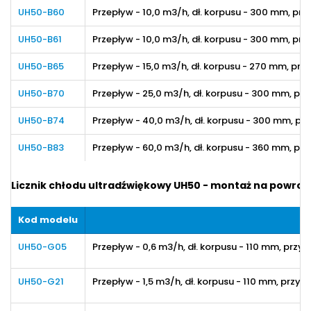
UH50-B60
Przepływ - 10,0 m3/h
, dł. korpusu
- 300 mm
, prz
UH50-B61
Przepływ - 10,0 m3/h
, dł. korpusu
- 300 mm
, prz
UH50-B65
Przepływ - 15,0 m3/h
, dł. korpusu
- 270 mm
, prz
UH50-B70
Przepływ - 25,0 m3/h
, dł. korpusu
- 300 mm
, pr
UH50-B74
Przepływ - 40,0 m3/h
, dł. korpusu
- 300 mm
, pr
UH50-B83
Przepływ - 60,0 m3/h
, dł. korpusu
- 360 mm
, pr
Licznik chłodu ultradźwiękowy UH50 - montaż na powroc
Kod modelu
UH50-G05
Przepływ - 0,6 m3/h, dł. korpusu - 110 mm, przy
UH50-G21
Przepływ - 1,5 m3/h
, dł. korpusu
- 110 mm
, przył