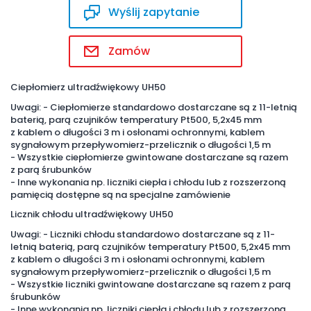
Wyślij zapytanie
Zamów
Ciepłomierz ultradźwiękowy UH50
Uwagi: - Ciepłomierze standardowo dostarczane są z 11-letnią
baterią, parą czujników temperatury Pt500, 5,2x45 mm
z kablem o długości 3 m i osłonami ochronnymi, kablem
sygnałowym przepływomierz-przelicznik o długości 1,5 m
- Wszystkie ciepłomierze gwintowane dostarczane są razem
z parą śrubunków
- Inne wykonania np. liczniki ciepła i chłodu lub z rozszerzoną
pamięcią dostępne są na specjalne zamówienie
Licznik chłodu ultradźwiękowy UH50
Uwagi: - Liczniki chłodu standardowo dostarczane są z 11-
letnią baterią, parą czujników temperatury Pt500, 5,2x45 mm
z kablem o długości 3 m i osłonami ochronnymi, kablem
sygnałowym przepływomierz-przelicznik o długości 1,5 m
- Wszystkie liczniki gwintowane dostarczane są razem z parą
śrubunków
- Inne wykonania np. liczniki ciepła i chłodu lub z rozszerzoną