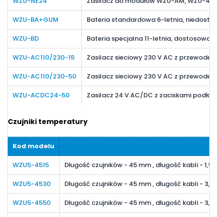
WZU-NE24
Zasilacz do modułów WZU-AM, WZU-48
WZU-BA+GUM
Bateria standardowa 6-letnia, niedosto
WZU-BD
Bateria specjalna 11-letnia, dostosowan
WZU-AC110/230-15
Zasilacz sieciowy 230 V AC z przewode
WZU-AC110/230-50
Zasilacz sieciowy 230 V AC z przewode
WZU-ACDC24-50
Zasilacz 24 V AC/DC z zaciskami podłą
Czujniki temperatury
Kod modelu
O
WZU5-4515
Długość czujników - 45 mm , długość kabli - 1,5
WZU5-4530
Długość czujników - 45 mm , długość kabli - 3,
WZU5-4550
Długość czujników - 45 mm , długość kabli - 3,