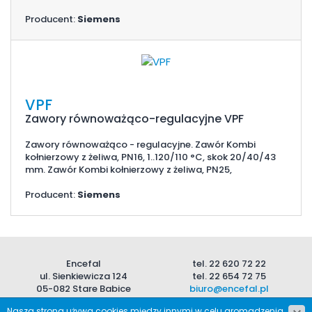
Producent:
Siemens
VPF
Zawory równoważąco-regulacyjne VPF
Zawory równoważąco - regulacyjne. Zawór Kombi
kołnierzowy z żeliwa, PN16, 1..120/110 °C, skok 20/40/43
mm. Zawór Kombi kołnierzowy z żeliwa, PN25,
Producent:
Siemens
Encefal
tel.
22 620 72 22
ul. Sienkiewicza 124
tel.
22 654 72 75
05-082 Stare Babice
biuro@encefal.pl
Nasza strona używa cookies między innymi w celu gromadzenia