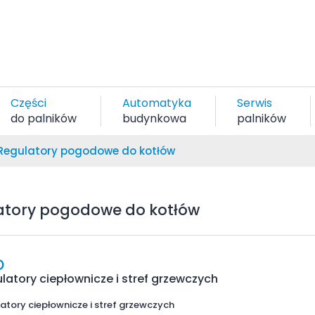
Części
Automatyka
Serwis
do palników
budynkowa
palników
Regulatory pogodowe do kotłów
atory pogodowe do kotłów
D
latory ciepłownicze i stref grzewczych
atory ciepłownicze i stref grzewczych