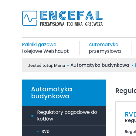
Palniki gazowe
Automatyka
i olejowe Weishaupt
przemysłowa
Automatyka budynkowa
Jesteś tutaj:
Menu
Automatyka
Regul
budynkowa
Regulatory pogodowe do
RV
kotłów
Regu
RVD
Regul