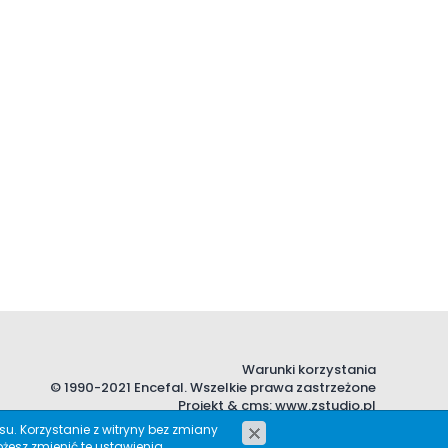
Warunki korzystania
© 1990-2021 Encefal. Wszelkie prawa zastrzeżone
Projekt &
cms
:
www.zstudio.pl
. Korzystanie z witryny bez zmiany
żesz zmienić te ustawienia.