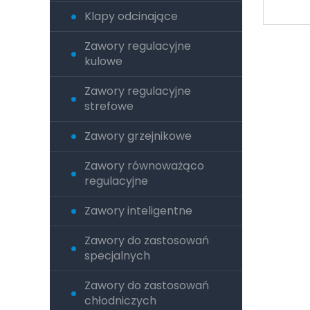
Klapy odcinające
Zawory regulacyjne
kulowe
Zawory regulacyjne
strefowe
Zawory grzejnikowe
Zawory równoważąco
regulacyjne
Zawory inteligentne
Zawory do zastosowań
specjalnych
Zawory do zastosowań
chłodniczych