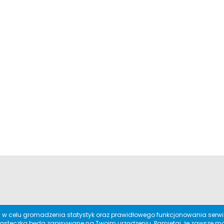
w celu gromadzenia statystyk oraz prawidłowego funkcjonowania serwisu
ciasteczka będa zapisywane na Twoim urządzeniu. Pamietaj, że zawsze mo