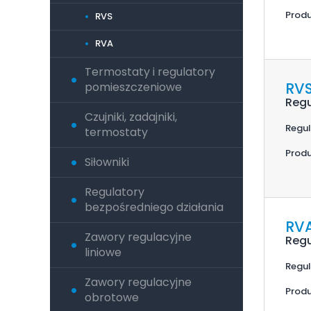
Produ
RVS
RVA
Termostaty i regulatory
RV
pomieszczeniowe
Regu
Czujniki, zadajniki,
Regul
termostaty
Produ
Siłowniki
Regulatory
bezpośredniego działania
RV
Zawory regulacyjne
Regu
liniowe
Regul
Zawory regulacyjne
Produ
obrotowe