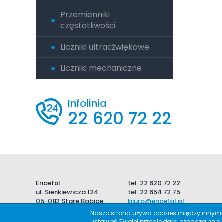
Przemienniki
częstotliwości
Liczniki ultradźwiękowe
Liczniki mechaniczne
Infolinia
22 620 72 22
Encefal
tel.
22 620 72 22
ul. Sienkiewicza 124
tel.
22 654 72 75
05-082 Stare Babice
biuro@encefal.pl
Nasza strona używa cookies między innymi 
ustawień Twojej przegladarki oznacza, że 