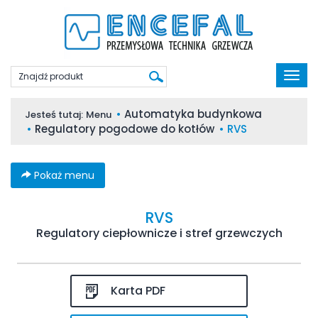
Poka
men
Automatyka budynkowa
Jesteś tutaj:
Menu
Regulatory pogodowe do kotłów
RVS
Pokaż menu
RVS
Regulatory ciepłownicze i stref grzewczych
Karta PDF