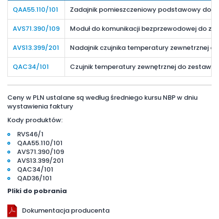
QAA55.110/101
Zadajnik pomieszczeniowy podstawowy do z
AVS71.390/109
Moduł do komunikacji bezprzewodowej do ze
AVS13.399/201
Nadajnik czujnika temperatury zewnetrznej d
QAC34/101
Czujnik temperatury zewnętrznej do zestawu 
Ceny w PLN ustalane są według średniego kursu NBP w dniu
wystawienia faktury
Kody produktów:
RVS46/1
QAA55.110/101
AVS71.390/109
AVS13.399/201
QAC34/101
QAD36/101
Pliki do pobrania
Dokumentacja producenta