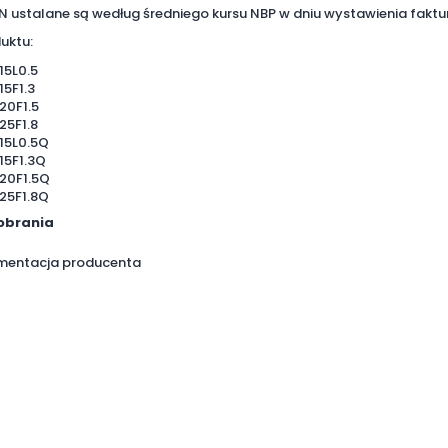
N ustalane są według średniego kursu NBP w dniu wystawienia faktu
uktu:
15L0.5
15F1.3
20F1.5
25F1.8
15L0.5Q
15F1.3Q
.20F1.5Q
25F1.8Q
pobrania
mentacja producenta