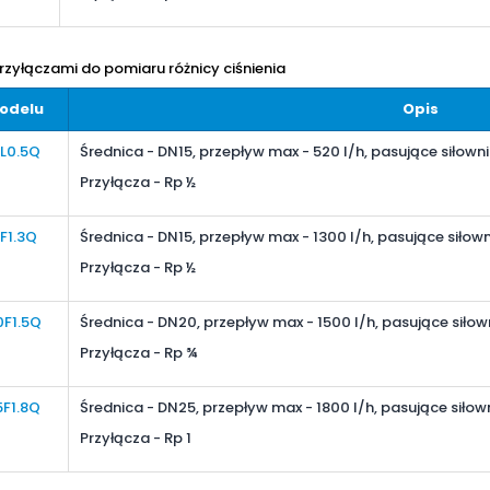
rzyłączami do pomiaru różnicy ciśnienia
odelu
Opis
5L0.5Q
Średnica - DN15
, przepływ max
- 520 l/h
, pasujące siłowni
Przyłącza - Rp ½
F1.3Q
Średnica - DN15
, przepływ max
- 1300 l/h
, pasujące siłown
Przyłącza - Rp ½
0F1.5Q
Średnica - DN20
, przepływ max
- 1500 l/h
, pasujące siłow
Przyłącza - Rp ¾
5F1.8Q
Średnica - DN25
, przepływ max
- 1800 l/h
, pasujące siłow
Przyłącza - Rp 1