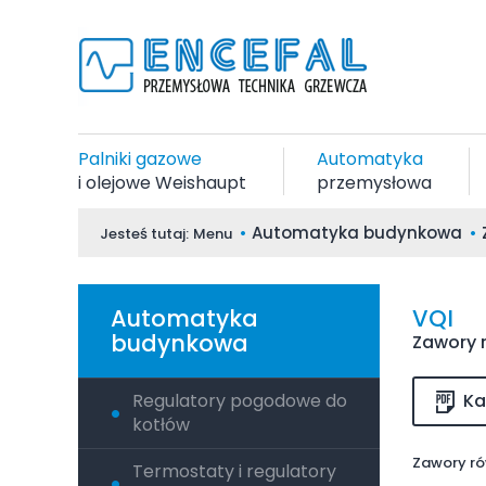
Palniki gazowe
Automatyka
i olejowe Weishaupt
przemysłowa
Automatyka budynkowa
Jesteś tutaj:
Menu
Automatyka
VQI
budynkowa
Zawory 
Regulatory pogodowe do
Ka
kotłów
Zawory ró
Termostaty i regulatory