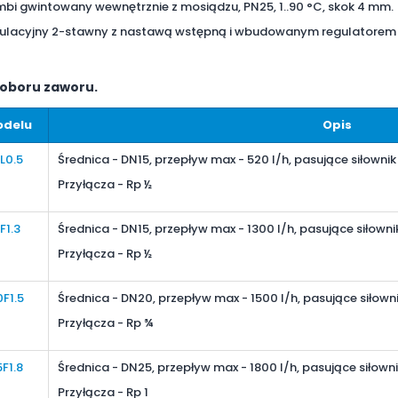
bi gwintowany wewnętrznie z mosiądzu, PN25, 1..90 °C, skok 4 mm.
ulacyjny 2-stawny z nastawą wstępną i wbudowanym regulatorem ró
oboru zaworu.
odelu
Opis
L0.5
Średnica - DN15, przepływ max - 520 l/h
, pasujące siłownik
Przyłącza - Rp ½
F1.3
Średnica - DN15
, przepływ max
- 1300 l/h
, pasujące siłowni
P
rzyłącza - Rp ½
F1.5
Średnica - DN20
, przepływ max
- 1500 l/h
, pasujące siłown
Przyłącza - Rp ¾
F1.8
Średnica - DN25
, przepływ max
- 1800 l/h
, pasujące siłowni
Przyłącza - Rp 1