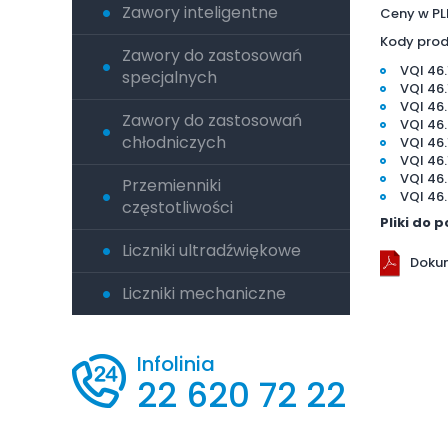
Zawory inteligentne
Ceny w PL
Kody prod
Zawory do zastosowań
VQI 46.
specjalnych
VQI 46.
VQI 46.
Zawory do zastosowań
VQI 46.
chłodniczych
VQI 46.
VQI 46.
VQI 46
Przemienniki
VQI 46.
częstotliwości
Pliki do 
Liczniki ultradźwiękowe
Doku
Liczniki mechaniczne
Infolinia
22 620 72 22