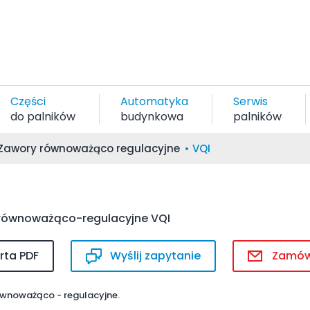
Części
Automatyka
Serwis
do palników
budynkowa
palników
Zawory równoważąco regulacyjne
VQI
równoważąco-regulacyjne VQI
rta PDF
Wyślij zapytanie
Zamó
wnoważąco - regulacyjne.