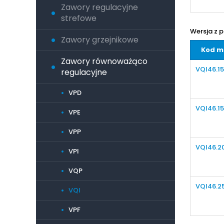
Zawory regulacyjne
strefowe
Wersja z p
Zawory grzejnikowe
Kod m
Zawory równoważąco
VQI46.1
regulacyjne
VPD
VQI46.15
VPE
VPP
VQI46.2
VPI
VQP
VQI46.2
VQI
VPF