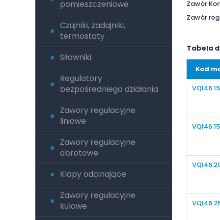
pomieszczeniowe
Zawór Kom
Zawór reg
Czujniki, zadajniki,
termostaty
Tabela d
Siłowniki
Kod m
Regulatory
VQI46.15
bezpośredniego działania
Zawory regulacyjne
liniowe
VQI46.15
Zawory regulacyjne
obrotowe
VQI46.20
Klapy odcinające
Zawory regulacyjne
VQI46.25
kulowe