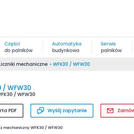
Części
Automatyka
Serwis
do palników
budynkowa
palników
Liczniki mechaniczne
WFK30 / WFW30
 / WFW30
 WFK30 / WFW30
rta PDF
Wyślij zapytanie
Zamó
z mechaniczny WFK30 / WFW30