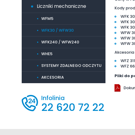
Liczniki mechaniczne
Kody prod
WFK 30
WFM5
WFK 30
WFK 30
WFK30 / WFW30
WFW 3
WFW 30
WFK240 / WFW240
WFW 30
Akcesoria
WHE5
WFZ 31
SYSTEMY ZDALNEGO ODCZYTU
WFZ 66
Pliki do 
AKCESORIA
Doku
Infolinia
22 620 72 22