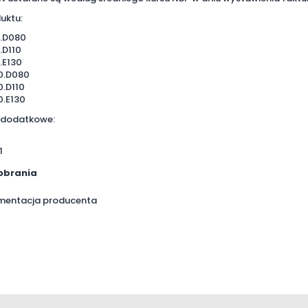
uktu:
.D080
.D110
.E130
0.D080
.D110
.E130
 dodatkowe:
1
1
pobrania
mentacja producenta