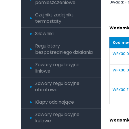
pomieszczeniowe
Uwaga: - 
Czujniki, zadajniki,
termostaty
Wodomier
Siłowniki
Kod mo
Regulatory
bezpośredniego działania
WFK30.
Zawory regulacyjne
WFK30.D
liniowe
Zawory regulacyjne
obrotowe
WFK30.E
Klapy odcinające
Zawory regulacyjne
Wodomier
kulowe