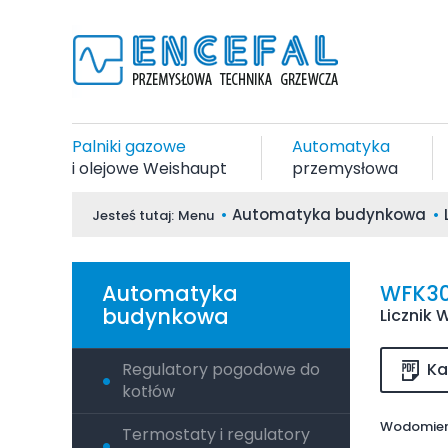
Palniki gazowe
Automatyka
i olejowe Weishaupt
przemysłowa
Automatyka budynkowa
Jesteś tutaj:
Menu
Automatyka
WFK30
budynkowa
Licznik
Regulatory pogodowe do
Ka
kotłów
Wodomier
Termostaty i regulatory