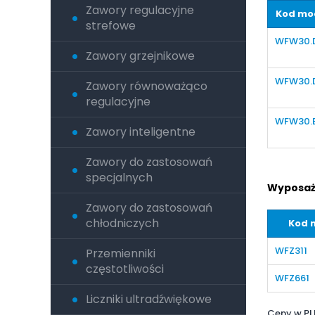
Zawory regulacyjne
Kod mo
strefowe
WFW30.
Zawory grzejnikowe
WFW30.D
Zawory równoważąco
regulacyjne
WFW30.
Zawory inteligentne
Zawory do zastosowań
specjalnych
Wyposaż
Zawory do zastosowań
chłodniczych
Kod 
WFZ311
Przemienniki
częstotliwości
WFZ661
Liczniki ultradźwiękowe
Ceny w PL