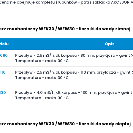
Cena nie obejmuje kompletu śrubunków - patrz zakładka AKCESORI
z mechaniczny WFK30 / WFW30 - liczniki do wody zimnej
delu
Opis
D080
Przepływ - 2,5 m3/h, dł. korpusu - 80 mm, przyłącza - gwint ¾"
Temperatura - maks. 30 °C
110
Przepływ - 2,5 m3/h, dł. korpusu - 110 mm, przyłącza - gwint ¾
Temperatura - maks. 30 °C
130
Przepływ - 4,0 m3/h, dł. korpusu - 130 mm, przyłącza - gwint 1
Temperatura - maks. 30 °C
z mechaniczny WFK30 / WFW30 - liczniki do wody ciepłej