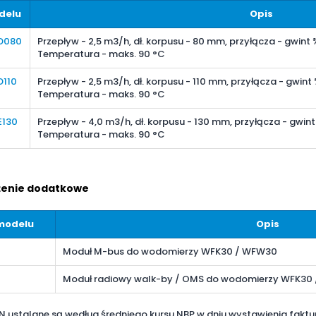
delu
Opis
D080
Przepływ - 2,5 m3/h, dł. korpusu - 80 mm, przyłącza - gwint ¾
Temperatura - maks. 90 °C
110
Przepływ - 2,5 m3/h, dł. korpusu - 110 mm, przyłącza - gwint ¾
Temperatura - maks. 90 °C
E130
Przepływ - 4,0 m3/h, dł. korpusu - 130 mm, przyłącza - gwint 
Temperatura - maks. 90 °C
enie dodatkowe
modelu
Opis
Moduł M-bus do wodomierzy WFK30 / WFW30
Moduł radiowy walk-by / OMS do wodomierzy WFK30
N ustalane są według średniego kursu NBP w dniu wystawienia faktu